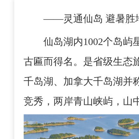
——灵通仙岛 避暑胜
仙岛湖
内
1002个岛
古匾而
得
名。
是
省级生态
千岛湖、加拿大千岛湖并
竞秀，两岸青山峡屿，山