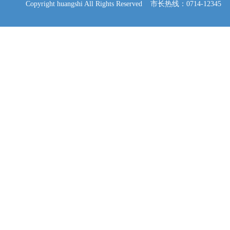
Copyright huangshi All Rights Reserved 市长热线：0714-12345