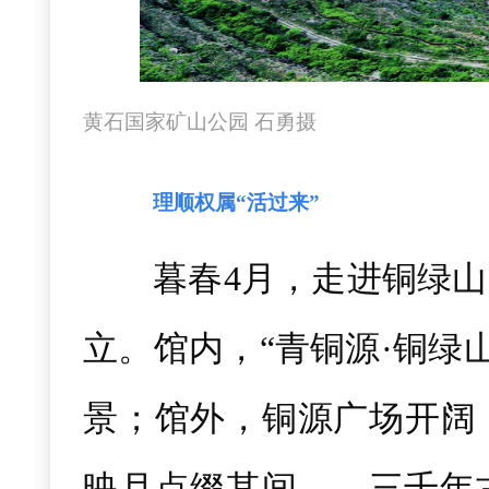
黄石国家矿山公园 石勇摄
理顺权属“活过来”
暮春4月，走进铜绿
立。馆内，“青铜源·铜绿
景；馆外，铜源广场开阔
映月点缀其间……三千年