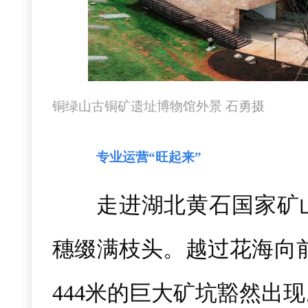
铜绿山古铜矿遗址博物馆外景 石勇摄
专业运营“旺起来”
走进湖北黄石国家矿
穗缀满枝头。越过花海向前
444米的巨大矿坑豁然出现