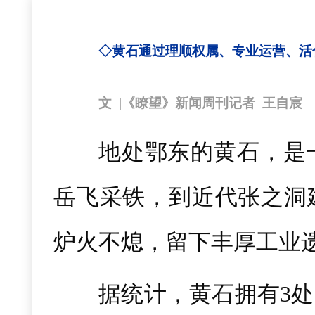
◇黄石通过理顺权属、专业运营、活
文 |《瞭望》新闻周刊记者 王自宸
地处鄂东的黄石，是
岳飞采铁，到近代张之洞建
炉火不熄，留下丰厚工业
据统计，黄石拥有3处