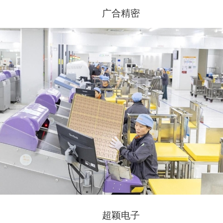
广合精密
超颖电子