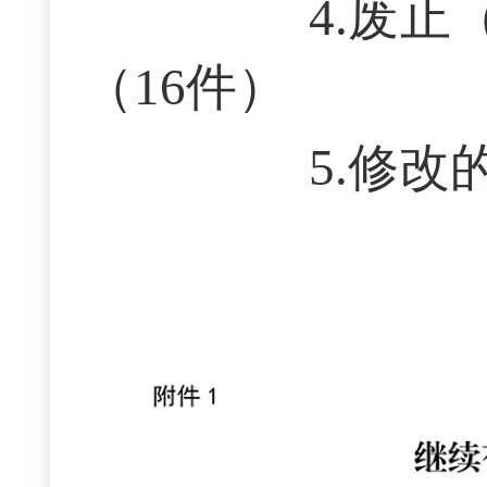
4.废止（
（16件）
5.修改的市