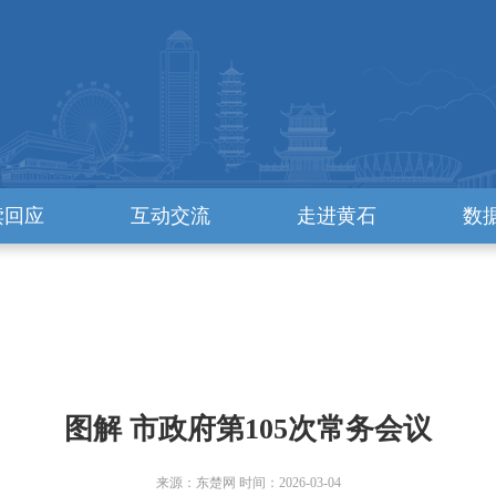
读回应
互动交流
走进黄石
数
图解 市政府第105次常务会议
来源：东楚网 时间：2026-03-04