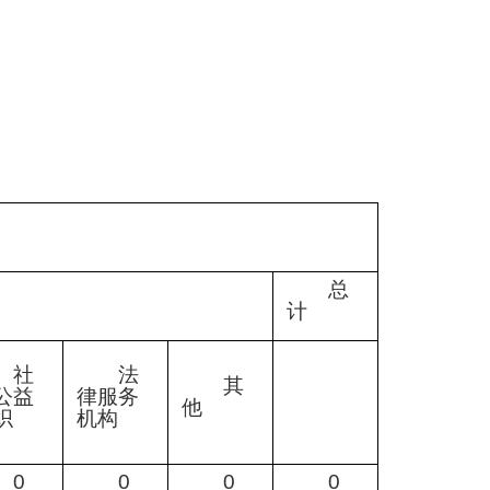
总
计
社
法
其
公益
律服务
他
织
机构
0
0
0
0