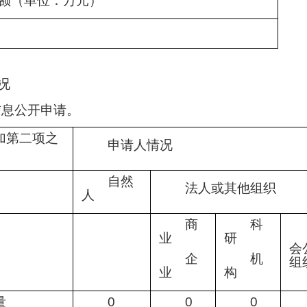
额（单位：万元）
况
信息公开申请。
加第二项之
申请人情况
自然
法人或其他组织
人
商
科
业
研
会
企
机
组
业
构
量
0
0
0