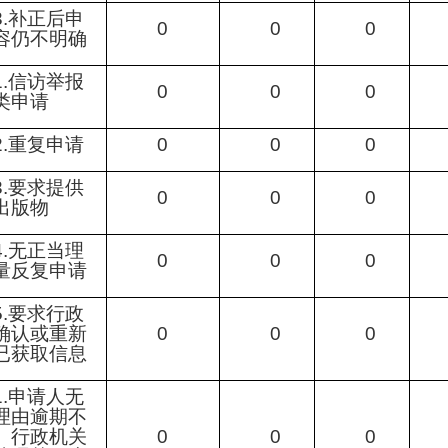
3.补正后申
0
0
0
容仍不明确
1.信访举报
0
0
0
类申请
2.重复申请
0
0
0
3.要求提供
0
0
0
出版物
4.无正当理
0
0
0
量反复申请
5.要求行政
确认或重新
0
0
0
已获取信息
1.申请人无
理由逾期不
、行政机关
0
0
0