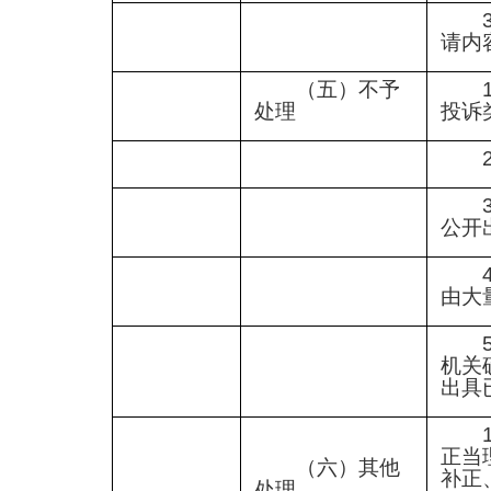
请内
（五）不予
处理
投诉
公开
由大
机关
出具
正当
（六）其他
补正
处理