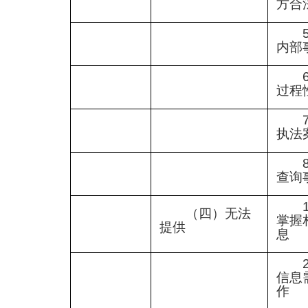
方合
内部
过程
执法
查询
（四）无法
掌握
提供
息
信息
作