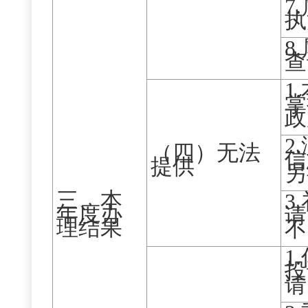
7
执
8
查
1
掌
政
2
（四）无法
信
提供
另
三、本
3
年度办
请
理结果
不
1
投
请