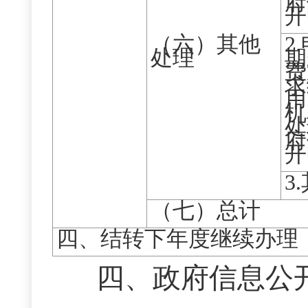
府
开
（六）其他
2
处理
期
费
求
用
机
处
府
开
3
（七）总计
四、结转下年度继续办理
四、政府信息公