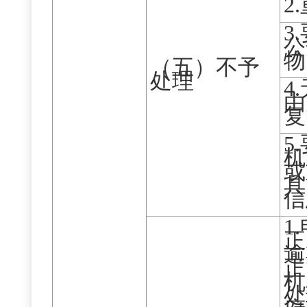
2
3
公
物
（五）不予
处理
4
由
复
5
机
或
具
信
1
正
逾
正
机
处