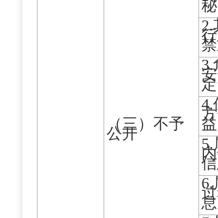
秘
2
行
禁
3
安
定
4
方
（三）不予
益
公开
5
内
信
6
过
息