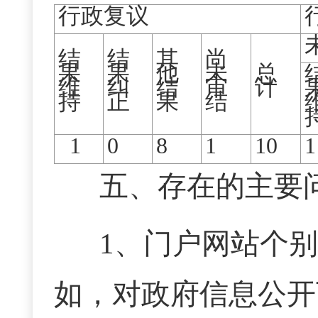
行政复议
结
结
其
尚
果
果
他
未
总
维
纠
结
审
计
持
正
果
结
1
0
8
1
10
1
五、存在的主要
1、门户网站个
如，对政府信息公开