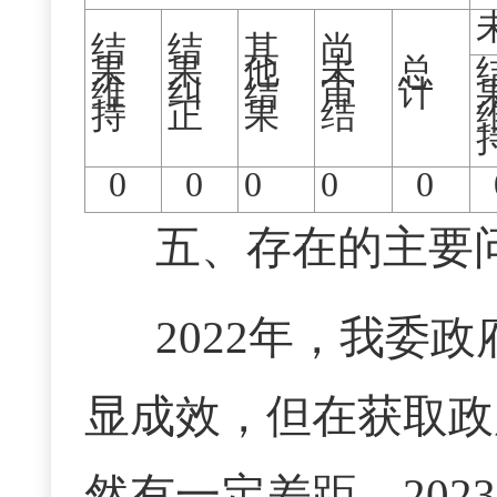
结
结
其
尚
果
果
他
未
总
维
纠
结
审
计
持
正
果
结
0
0
0
0
0
五、存在的主要
2022年，我委
显成效，但在获取政
然有一定差距。20