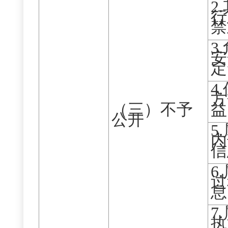
2
行
禁
3
安
定
4
方
（三）不予
益
公开
5
内
信
6
过
息
7
执