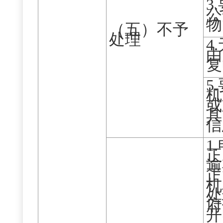
3
公
物
（五）不予
处理
4
由
复
5
机
或
具
信
1
正
逾
正
机
处
府
开