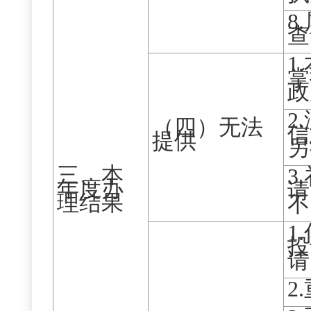
8
查
1
掌
政
2
（四）无法
信
提供
另
三、本
3
年度办
请
理结果
不
1
投
请
2