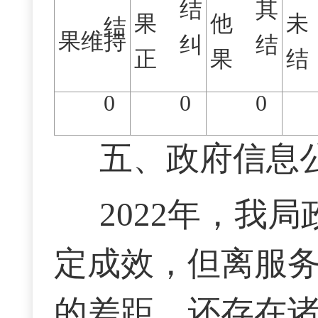
结
其
果
他
未
结
果维持
纠
结
正
果
结
0
0
0
五、
政府信息
202
2
年，我局
定成效，但离
服
的差距
，还存在