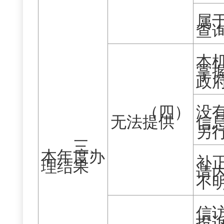
属
查
本
掌
政
（四）
没
无法提供
信
另
三、
本年度办
补
理结果
请
不
信
投