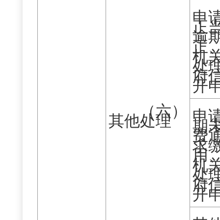
申
正
逾
正
机
处
府
开
（六）
申
其他处理
期
费
求
用
机
处
府
开