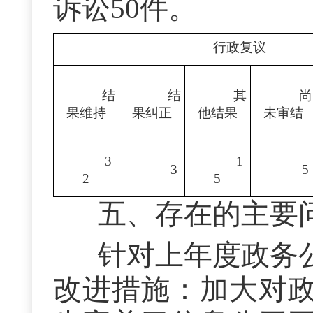
诉讼50件。
行政复议
结
结
其
尚
果维持
果
纠正
他
结果
未
审结
3
1
3
5
2
5
五、存在的主要
针对上年度政务
改进措施：加大对