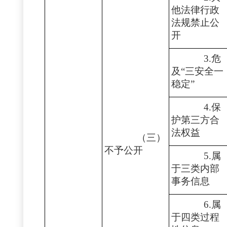
他法律行政
法规禁止公
开
3.危
及“三安全一
稳定”
4.保
护第三方合
法权益
（三）
不予公开
5.属
于三类内部
事务信息
6.属
于四类过程