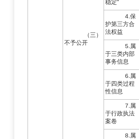
稳定”
4.保
护第三方合
法权益
（三）
不予公开
5.属
于三类内部
事务信息
6.属
于四类过程
性信息
7.属
于行政执法
案卷
8.属