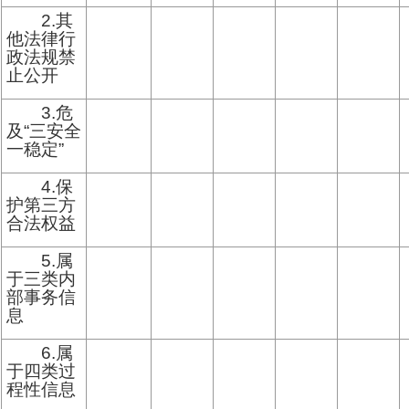
2.其
他法律行
政法规禁
止公开
3.危
及“三安全
一稳定”
4.保
护第三方
合法权益
5.属
于三类内
部事务信
息
6.属
于四类过
程性信息