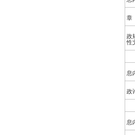
章
政
性
息
政
息