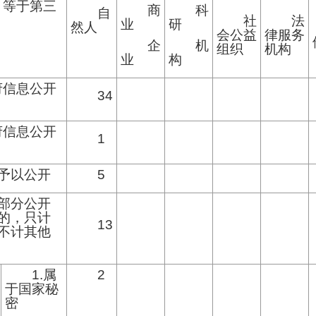
，等于第三
商
科
自
社
法
业
研
然人
会公益
律服务
企
机
组织
机构
业
构
府信息公开
34
府信息公开
1
予以公开
5
部分公开
的，只计
13
不计其他
1.属
2
于国家秘
密