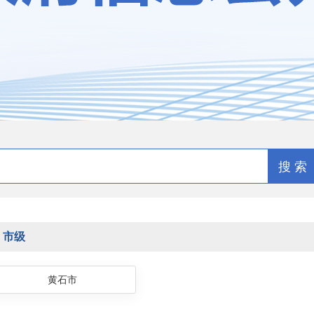
搜 索
市级
黄石市