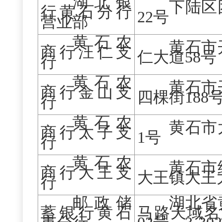
湖北银
下陆区
行黄石分行
22号
营业部
黄石农
黄石市
商行汪仁支
仁大道
58号
行
黄石农
黄石市
商行金山支
四棵街
188
行
黄石农
黄石市
商行太子支
1号
行
黄石农
黄石市
商行大王支
大王镇大王
行
邮政储
湖北省
蓄银行黄石
马路天域名