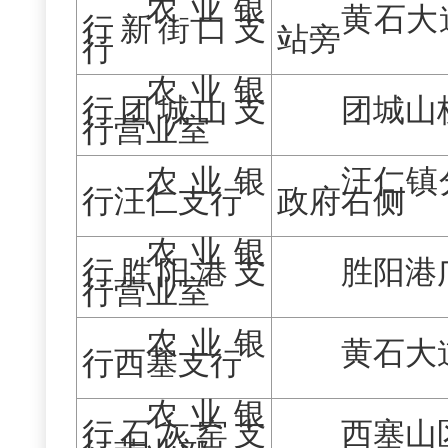
农业银
黄石大
行新街口支
站旁
行
农业银
行团城山支
团城山
行营业室
农业银
汪仁镇
行汪仁支行
政府右侧
农业银
行胜阳港支
胜阳港
行营业室
农业银
黄石大
行西塞支行
农业银
行石灰窑支
西塞山