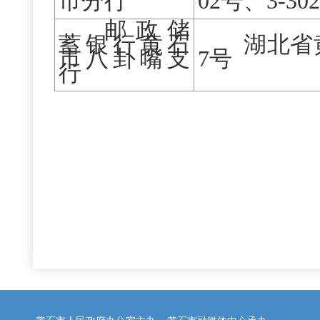
市分行
02号、3-30
邮政储
蓄银行黄石
湖北省
市八卦嘴支
7号
行