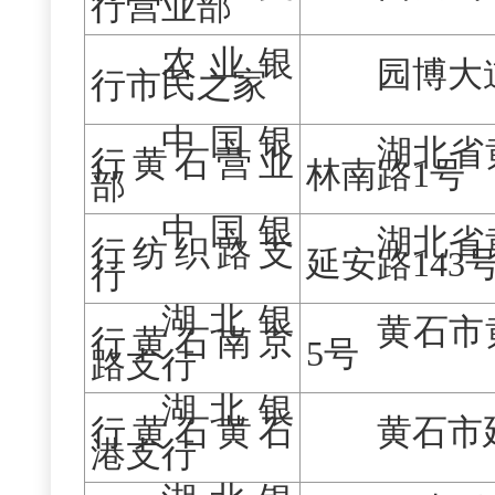
行营业部
农业银
园博大
行市民之家
中国银
湖北省
行黄石营业
林南路
1号
部
中国银
湖北省
行纺织路支
延安路
143
行
湖北银
黄石市
行黄石南京
5号
路支行
湖北银
行黄石黄石
黄石市
港支行