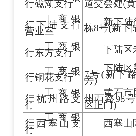
行磁湖支行
道交会处(
工商银
新下陆
行下陆支行
栋8号(新下
营业室
工商银
下陆区
行东方支行
下陆区
工商银
7号(新下
行铜花支行
旁)
工商银
黄石市
行杭州路支
州西路
98
行
区正门)
工商银
行西塞山支
西塞山
行