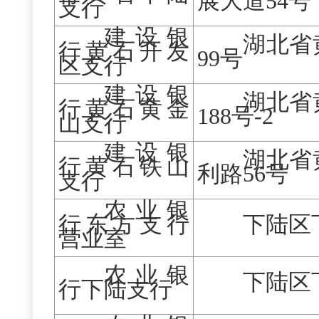
展大道
54号
支行
建设银
湖北省
行黄石开发
99号
区支行
建设银
湖北省
行黄石黄金
188号-2
山支行
建设银
湖北省
行黄石铁山
利路
56号
支行
农业银
行东方支行
下陆区
营业室
农业银
下陆区
行下陆支行