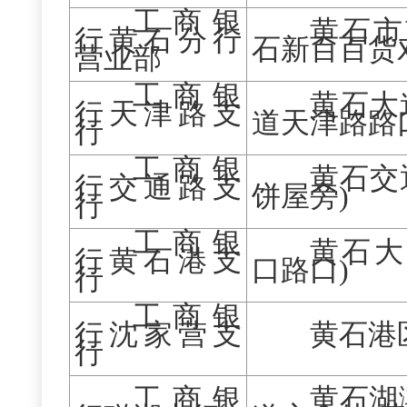
工商银
黄石市
行黄石分行
石新百百货
营业部
工商银
黄石大
行天津路支
道天津路路
行
工商银
黄石交
行交通路支
饼屋旁)
行
工商银
黄石大
行黄石港支
口路口)
行
工商银
行沈家营支
黄石港
行
工商银
黄石湖