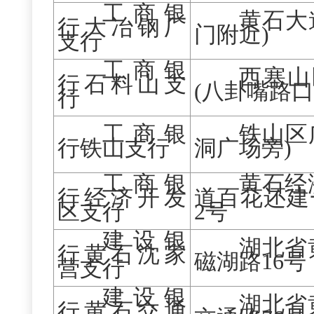
工商银
黄石大
行大冶钢厂
门附近)
支行
工商银
西塞山
行石料山支
(八卦嘴路口
行
工商银
铁山区
行铁山支行
洞广场旁)
工商银
黄石经
行经济开发
道百花还建
区支行
2号
建设银
湖北省
行黄石沈家
磁湖路
16号
营支行
建设银
湖北省
行黄石交通