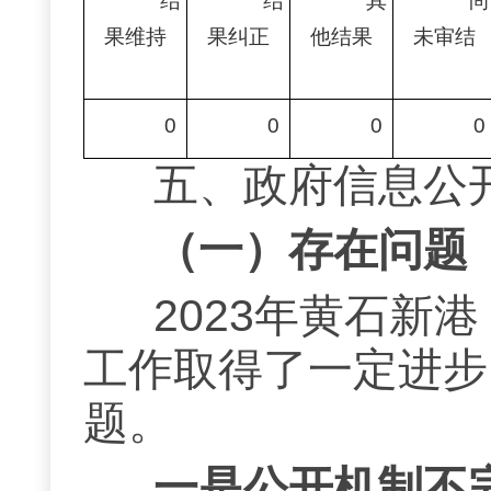
结
结
其
尚
果维持
果纠正
他结果
未审结
0
0
0
0
五、政府信息公
（一）存在问题
202
3
年黄石新港
工作取得了一定进步
题
。
一是公开机制不