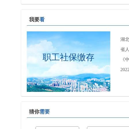
我要
看
湖北
省人
职工社保缴存
《
20
猜你
需要