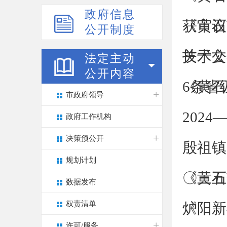
政府信息
获审议
《黄石
公开制度
技术文
关于公
法定主动
公开内容
6条省
《黄石
市政府领导
202
政府工作机构
决策预公开
殷祖镇
规划计划
〇三五
《黄石
数据发布
权责清单
炉
《阳新
许可/服务