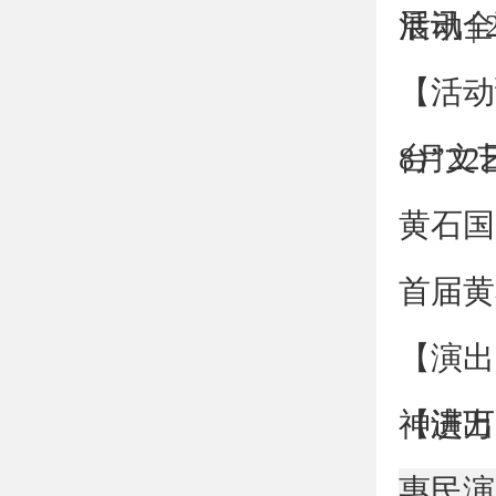
活动全
展讯 |
【活动
台”文
8月2
黄石国
首届黄
【演出
神进万家
【演出
惠民演