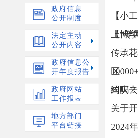
政府信息
【小工
公开制度
上“专属
【博学
法定主动
公开内容
传承花
政府信息公
区
100
开年度报告
约吗？
国庆去
政府网站
工作报表
关于开
地方部门
平台链接
202